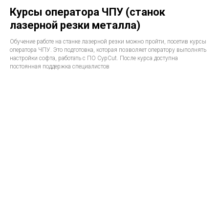
Курсы оператора ЧПУ (станок
лазерной резки металла)
Обучение работе на станке лазерной резки можно пройти, посетив курсы
оператора ЧПУ. Это подготовка, которая позволяет оператору выполнять
настройки софта, работать с ПО CypCut. После курса доступна
постоянная поддержка специалистов