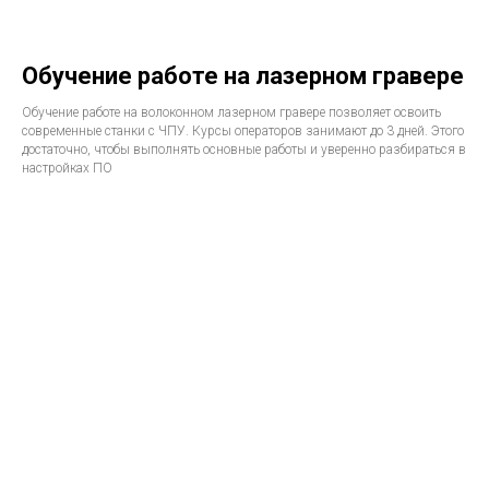
Обучение работе на лазерном гравере
Обучение работе на волоконном лазерном гравере позволяет освоить
современные станки с ЧПУ. Курсы операторов занимают до 3 дней. Этого
достаточно, чтобы выполнять основные работы и уверенно разбираться в
настройках ПО