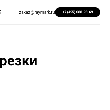
Е
zakaz@raymark.ru
+7 (495) 088-98-69
 резки