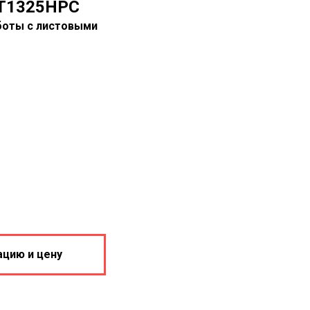
T1325HPC
боты с листовыми
ацию и цену